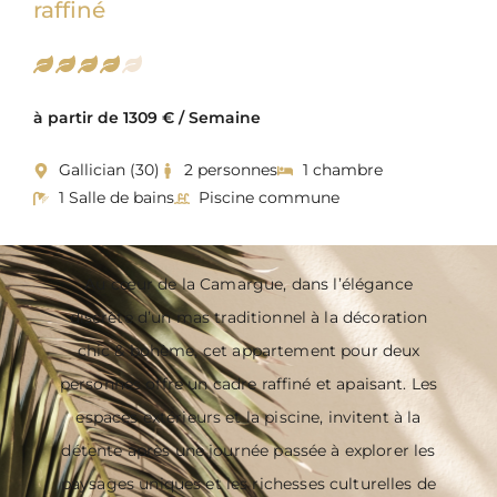
raffiné
à partir de 1309 € / Semaine
Gallician (30)
2 personnes
1 chambre
1 Salle de bains
Piscine commune
Au cœur de la Camargue, dans l’élégance
discrète d’un mas traditionnel à la décoration
chic & bohème, cet appartement pour deux
personnes offre un cadre raffiné et apaisant. Les
espaces extérieurs et la piscine, invitent à la
détente après une journée passée à explorer les
paysages uniques et les richesses culturelles de