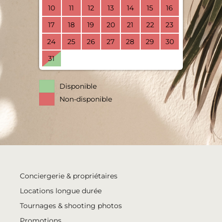
10
11
12
13
14
15
16
17
18
19
20
21
22
23
24
25
26
27
28
29
30
31
Disponible
Non-disponible
Conciergerie & propriétaires
Locations longue durée
Tournages & shooting photos
Promotions