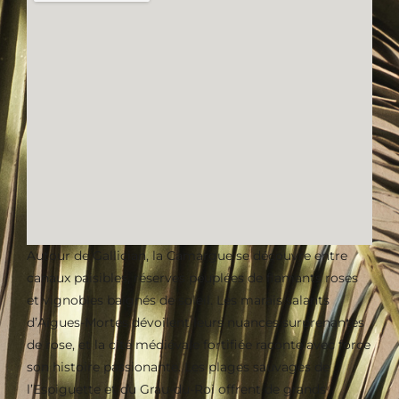
Autour de Gallician, la Camargue se découvre entre
canaux paisibles, réserves peuplées de flamants roses
et vignobles baignés de soleil. Les marais salants
d’Aigues-Mortes dévoilent leurs nuances surprenantes
de rose, et la cité médiévale fortifiée raconte avec force
son histoire passionante. Les plages sauvages de
l’Espiguette et du Grau-du-Roi offrent de grands