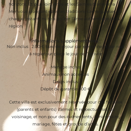
horizons. Et plus loin, Arles et les Saintes Marie de la
Mer vous plongent dans les traditions camarguaises. Ici
chaque instant invite à goûter l’âme authentique de la
région.
Informations supplémentaires :
Non inclus : 2.00 € taxe de séjour par personne et par nuit
à régler sur place le jour de l’arrivée
Ménage inclus
Animaux non acceptés
Draps inclus
Dépôt de garantie 300 €
Cette villa est exclusivement réservée pour des familles
(parents et enfants) calmes et respectueuses du
voisinage, et non pour des événements, anniversaire,
mariage, fêtes et groupe d’amis.