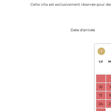
Cette villa est exclusivement réservée pour de
‹
LU
M
3
10
1
17
1
24
2