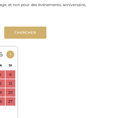
nage, et non pour des événements, anniversaire,
6
›
A
DI
5
6
2
13
9
20
6
27