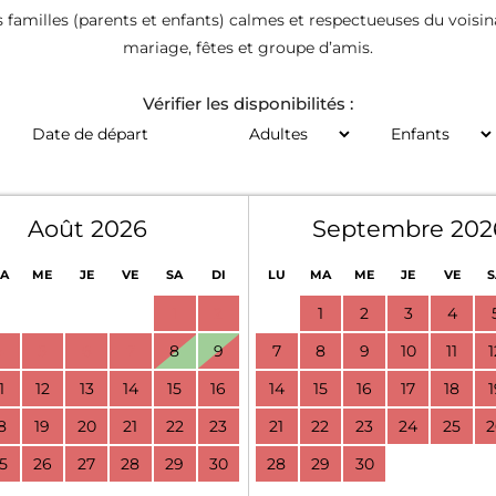
s familles (parents et enfants) calmes et respectueuses du voisi
mariage, fêtes et groupe d’amis.
Vérifier les disponibilités :
Août 2026
Septembre 202
A
ME
JE
VE
SA
DI
LU
MA
ME
JE
VE
S
1
2
1
2
3
4
4
5
6
7
8
9
7
8
9
10
11
1
1
12
13
14
15
16
14
15
16
17
18
1
8
19
20
21
22
23
21
22
23
24
25
2
5
26
27
28
29
30
28
29
30