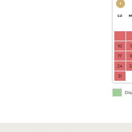
‹
LU
M
3
10
1
17
1
24
2
31
Dis