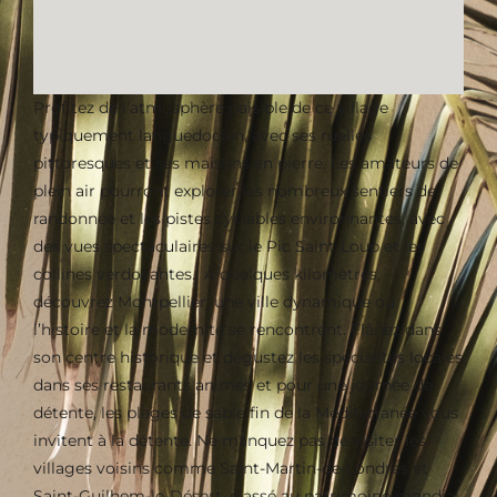
Profitez de l’atmosphère paisible de ce village
typiquement languedocien, avec ses ruelles
pittoresques et ses maisons en pierre. Les amateurs de
plein air pourront explorer les nombreux sentiers de
randonnée et les pistes cyclables environnantes, avec
des vues spectaculaires sur le Pic Saint-Loup et les
collines verdoyantes. À quelques kilomètres,
découvrez Montpellier, une ville dynamique où
l’histoire et la modernité se rencontrent. Flânez dans
son centre historique et dégustez les spécialités locales
dans ses restaurants animés et pour une journée de
détente, les plages de sable fin de la Méditerranée vous
invitent à la détente. Ne manquez pas de visiter les
villages voisins comme Saint-Martin-de-Londres et
Saint-Guilhem-le-Désert, classé au patrimoine mondial