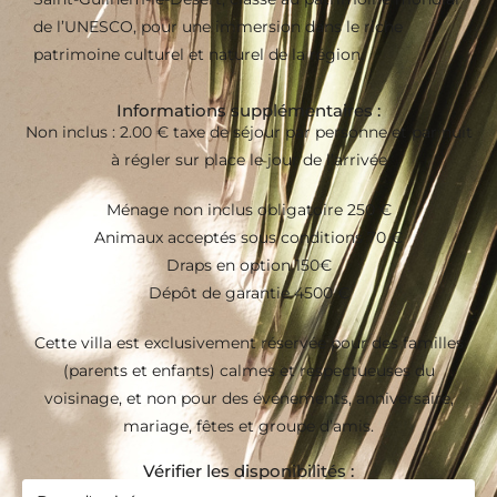
de l’UNESCO, pour une immersion dans le riche
patrimoine culturel et naturel de la région.
Informations supplémentaires :
Non inclus : 2.00 € taxe de séjour par personne et par nuit
à régler sur place le jour de l’arrivée
Ménage non inclus obligatoire 250 €
Animaux acceptés sous conditions 70 €
Draps en option 150€
Dépôt de garantie 4500 €
Cette villa est exclusivement réservée pour des familles
(parents et enfants) calmes et respectueuses du
voisinage, et non pour des événements, anniversaire,
mariage, fêtes et groupe d’amis.
Vérifier les disponibilités :