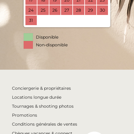
17
18
19
20
21
22
23
24
25
26
27
28
29
30
31
Disponible
Non-disponible
Conciergerie & propriétaires
Locations longue durée
Tournages & shooting photos
Promotions
Conditions générales de ventes
Chèques vacances & connect