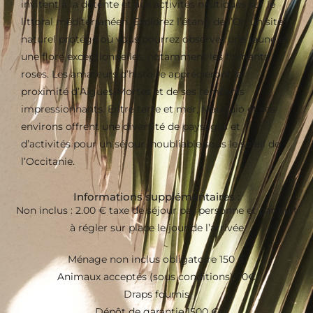
invitent à la détente et aux activités nautiques sur le
littoral méditerranéen. Explorez l’étang de l’Or, un site
naturel protégé où vous pourrez observer une faune et
une flore exceptionnelles, notamment les flamants
roses. Les amateurs d’histoire apprécieront la
proximité d’Aigues-Mortes et de ses remparts
impressionnants. Entre terre et mer, Mauguio et ses
environs offrent une diversité de paysages et
d’activités pour un séjour inoubliable sous le soleil de
l’Occitanie.
Informations supplémentaires :
Non inclus : 2.00 € taxe de séjour par personne et par nuit
à régler sur place le jour de l’arrivée
Ménage non inclus obligatoire 150 €
Animaux acceptés (sous conditions) 70€
Draps fournis
Dépôt de garantie 1500 €