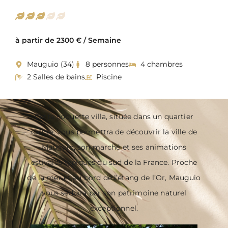
à partir de 2300 € / Semaine
Mauguio (34)
8 personnes
4 chambres
2 Salles de bains
Piscine
Cette coquette villa, située dans un quartier
calme, vous permettra de découvrir la ville de
Mauguio, son marché et ses animations
estivales typiques du sud de la France. Proche
de la mer et au bord de l’étang de l’Or, Mauguio
vous séduira par son patrimoine naturel
exceptionnel.